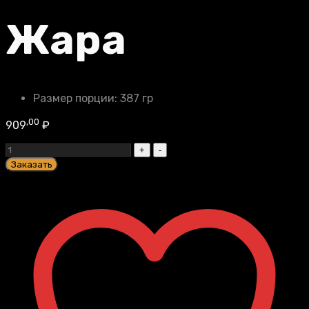
Жара
Размер порции:
387 гр
,00
909
₽
Жара
quantity
Заказать