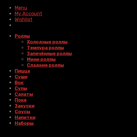
Menu
My Account
Wishlist
Роллы
Холодные роллы
Темпура роллы
Запечённые роллы
Мини роллы
Сладкие роллы
Пицца
Суши
Вок
Супы
Салаты
Поке
Закуски
Соусы
Напитки
Наборы