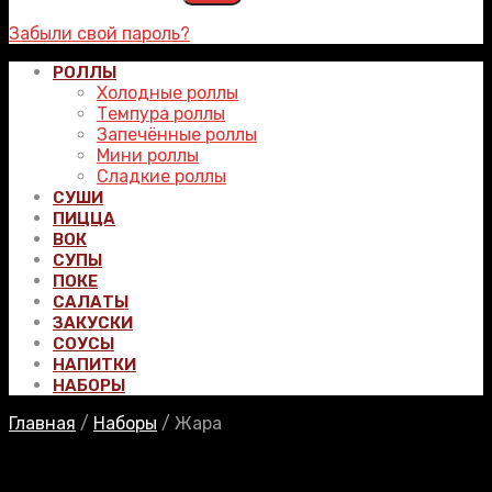
Забыли свой пароль?
РОЛЛЫ
Холодные роллы
Темпура роллы
Запечённые роллы
Мини роллы
Сладкие роллы
СУШИ
ПИЦЦА
ВОК
СУПЫ
ПОКЕ
САЛАТЫ
ЗАКУСКИ
СОУСЫ
НАПИТКИ
НАБОРЫ
Главная
/
Наборы
/
Жара