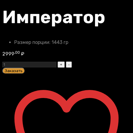
Император
Размер порции:
1443 гр
,00
2999
₽
Император
quantity
Заказать