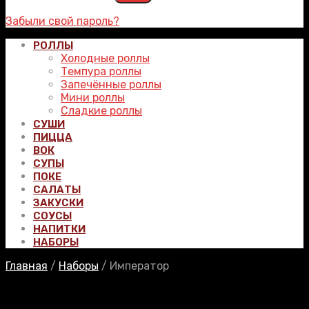
Забыли свой пароль?
РОЛЛЫ
Холодные роллы
Темпура роллы
Запечённые роллы
Мини роллы
Сладкие роллы
СУШИ
ПИЦЦА
ВОК
СУПЫ
ПОКЕ
САЛАТЫ
ЗАКУСКИ
СОУСЫ
НАПИТКИ
НАБОРЫ
Главная
/
Наборы
/
Император