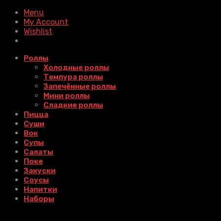
Menu
My Account
Wishlist
Роллы
Холодные роллы
Темпура роллы
Запечённые роллы
Мини роллы
Сладкие роллы
Пицца
Суши
Вок
Супы
Салаты
Поке
Закуски
Соусы
Напитки
Наборы