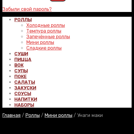
Забыли свой пароль?
РОЛЛЫ
Холодные роллы
Темпура роллы
Запечённые роллы
Мини роллы
Сладкие роллы
СУШИ
ПИЦЦА
ВОК
СУПЫ
ПОКЕ
САЛАТЫ
ЗАКУСКИ
СОУСЫ
НАПИТКИ
НАБОРЫ
Главная
/
Роллы
/
Мини роллы
/
Унаги маки