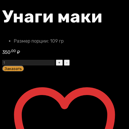
Унаги маки
Размер порции:
109 гр
,00
350
₽
Унаги
маки
Заказать
quantity