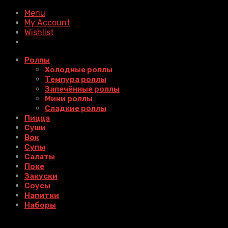
Menu
My Account
Wishlist
Роллы
Холодные роллы
Темпура роллы
Запечённые роллы
Мини роллы
Сладкие роллы
Пицца
Суши
Вок
Супы
Салаты
Поке
Закуски
Соусы
Напитки
Наборы