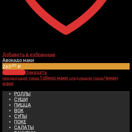
Добавить в избранные
Авокадо маки
,00
263
₽
В корзину
Заказать
Тобико маки
Чикен
предыдущий товар
следующий товар
маки
РОЛЛЫ
СУШИ
ПИЦЦА
ВОК
СУПЫ
ПОКЕ
САЛАТЫ