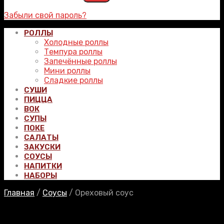
Забыли свой пароль?
РОЛЛЫ
Холодные роллы
Темпура роллы
Запечённые роллы
Мини роллы
Сладкие роллы
СУШИ
ПИЦЦА
ВОК
СУПЫ
ПОКЕ
САЛАТЫ
ЗАКУСКИ
СОУСЫ
НАПИТКИ
НАБОРЫ
Главная
/
Соусы
/
Ореховый соус