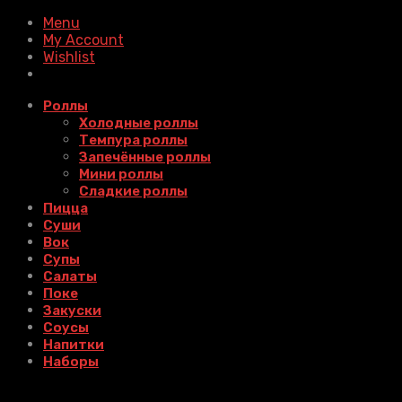
Menu
My Account
Wishlist
Роллы
Холодные роллы
Темпура роллы
Запечённые роллы
Мини роллы
Сладкие роллы
Пицца
Суши
Вок
Супы
Салаты
Поке
Закуски
Соусы
Напитки
Наборы