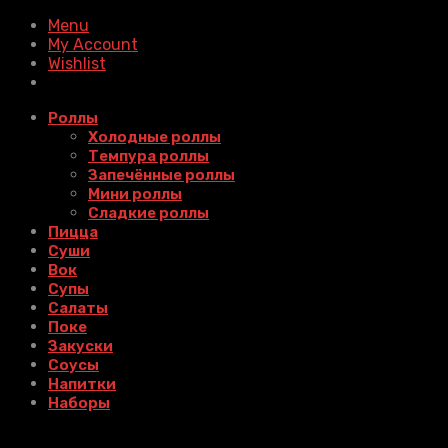
Menu
My Account
Wishlist
Роллы
Холодные роллы
Темпура роллы
Запечённые роллы
Мини роллы
Сладкие роллы
Пицца
Суши
Вок
Супы
Салаты
Поке
Закуски
Соусы
Напитки
Наборы