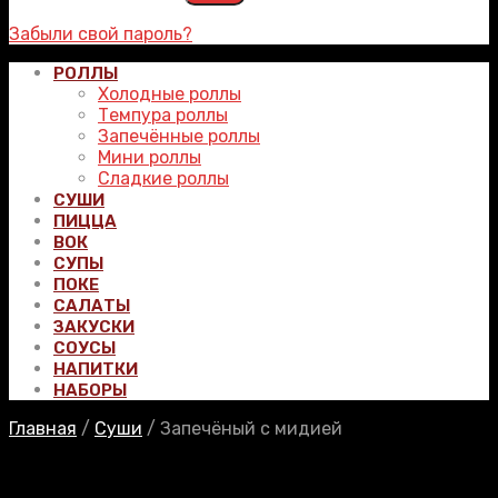
Забыли свой пароль?
РОЛЛЫ
Холодные роллы
Темпура роллы
Запечённые роллы
Мини роллы
Сладкие роллы
СУШИ
ПИЦЦА
ВОК
СУПЫ
ПОКЕ
САЛАТЫ
ЗАКУСКИ
СОУСЫ
НАПИТКИ
НАБОРЫ
Главная
/
Суши
/
Запечёный с мидией