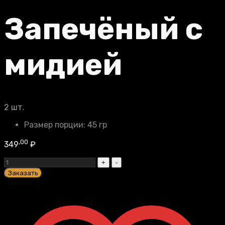
Запечёный с
мидией
2 шт.
Размер порции:
45 гр
,00
349
₽
Запечёный
с
Заказать
мидией
quantity