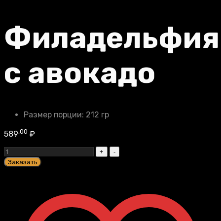
Филадельфия
с авокадо
Размер порции:
212 гр
,00
589
₽
Филадельфия
с
Заказать
авокадо
quantity