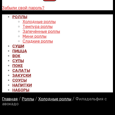
Забыли свой пароль?
РОЛЛЫ
Холодные роллы
Темпура роллы
Запечённые роллы
Мини роллы
Сладкие роллы
СУШИ
ПИЦЦА
ВОК
СУПЫ
ПОКЕ
САЛАТЫ
ЗАКУСКИ
СОУСЫ
НАПИТКИ
НАБОРЫ
Главная
/
Роллы
/
Холодные роллы
/
Филадельфия с
авокадо