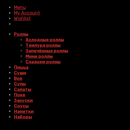
Menu
My Account
Wishlist
Роллы
Холодные роллы
Темпура роллы
Запечённые роллы
Мини роллы
Сладкие роллы
Пицца
Суши
Вок
Супы
Салаты
Поке
Закуски
Соусы
Напитки
Наборы