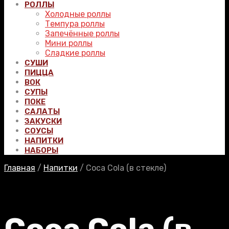
РОЛЛЫ
Холодные роллы
Темпура роллы
Запечённые роллы
Мини роллы
Сладкие роллы
СУШИ
ПИЦЦА
ВОК
СУПЫ
ПОКЕ
САЛАТЫ
ЗАКУСКИ
СОУСЫ
НАПИТКИ
НАБОРЫ
Главная
/
Напитки
/
Coca Cola (в стекле)