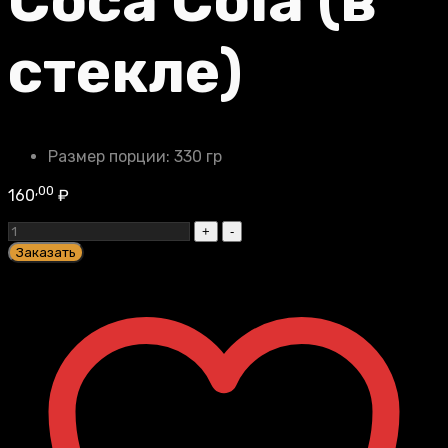
Coca Cola (в
стекле)
Размер порции:
330 гр
,00
160
₽
Coca
Cola
Заказать
(в
стекле)
quantity