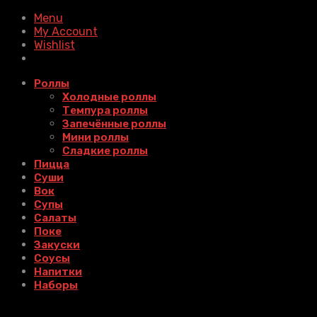
Menu
My Account
Wishlist
Роллы
Холодные роллы
Темпура роллы
Запечённые роллы
Мини роллы
Сладкие роллы
Пицца
Суши
Вок
Супы
Салаты
Поке
Закуски
Соусы
Напитки
Наборы